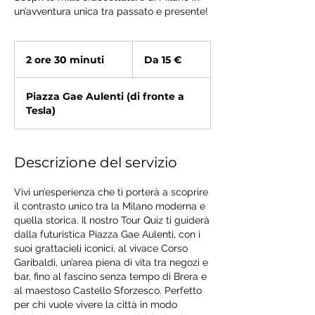
un’avventura unica tra passato e presente!
Da
15
2 ore 30 minuti
2
Da 15 €
euro
o
r
Piazza Gae Aulenti (di fronte a
e
Tesla)
3
0
m
i
Descrizione del servizio
n
u
Vivi un’esperienza che ti porterà a scoprire
t
il contrasto unico tra la Milano moderna e
i
quella storica. Il nostro Tour Quiz ti guiderà
dalla futuristica Piazza Gae Aulenti, con i
suoi grattacieli iconici, al vivace Corso
Garibaldi, un’area piena di vita tra negozi e
bar, fino al fascino senza tempo di Brera e
al maestoso Castello Sforzesco. Perfetto
per chi vuole vivere la città in modo