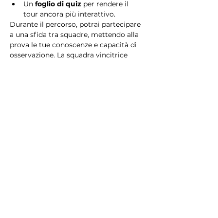
Un 
foglio di quiz
 per rendere il 
tour ancora più interattivo.
Durante il percorso, potrai partecipare 
a una sfida tra squadre, mettendo alla 
prova le tue conoscenze e capacità di 
osservazione. La squadra vincitrice 
riceverà un 
premio speciale
! 
Essendo un gioco a squadre, è 
necessario partecipare con i propri 
alleati. Il numero minimo di persone 
per squadra è 2.
Perché scegliere questo 
tour?
Il Tour Quiz “Ghetto e Trastevere” è 
perfetto per chi desidera vivere 
un’esperienza unica, che combina 
storia, cultura e il fascino senza tempo 
di Roma. Dai tesori nascosti del Ghetto 
Ebraico alle atmosfere suggestive di 
Trastevere, questo tour è il modo 