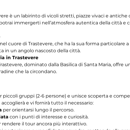
vere è un labirinto di vicoli stretti, piazze vivaci e antich
trai immergerti nell’atmosfera autentica della città e co
e
nel cuore di Trastevere, che ha la sua forma particolare a b
a in un angolo nascosto della città.
ia in Trastevere
Trastevere, dominato dalla Basilica di Santa Maria, offre u
tradine che la circondano. 
r piccoli gruppi (2-6 persone) e unisce scoperta e competiz
 accoglierà e vi fornirà tutto il necessario:
a
 per orientarsi lungo il percorso.
iata
 con i punti di interesse e curiosità.
r rendere il tour ancora più interattivo.