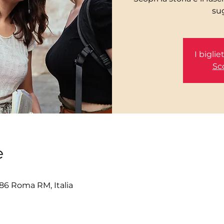
I bigli
Sco
e
86 Roma RM, Italia