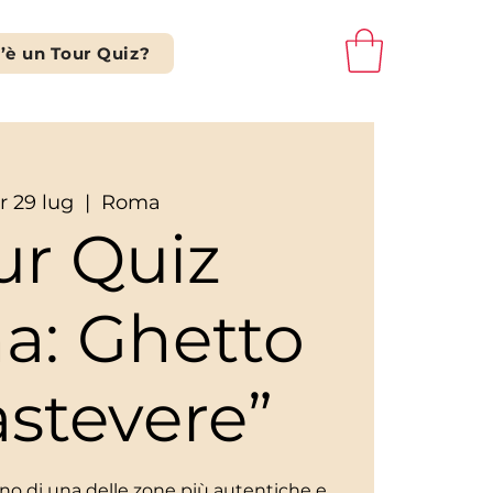
’è un Tour Quiz?
 29 lug
  |  
Roma
ur Quiz
a: Ghetto
astevere”
scino di una delle zone più autentiche e