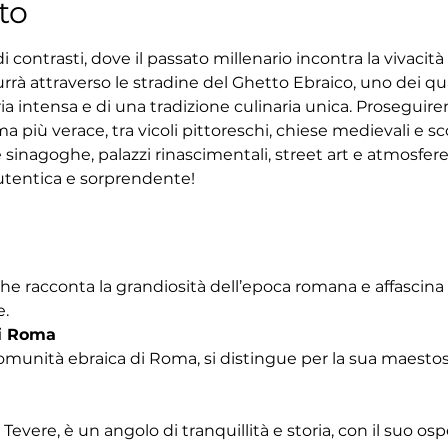
to
 contrasti, dove il passato millenario incontra la vivacit
rrà attraverso le stradine del Ghetto Ebraico, uno dei quar
ria intensa e di una tradizione culinaria unica. Proseguir
 più verace, tra vicoli pittoreschi, chiese medievali e sco
 sinagoghe, palazzi rinascimentali, street art e atmosfe
tentica e sorprendente!
che racconta la grandiosità dell’epoca romana e affascina
e.
i Roma
omunità ebraica di Roma, si distingue per la sua maestosa
Tevere, è un angolo di tranquillità e storia, con il suo os