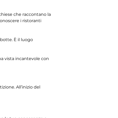
e chiese che raccontano la 
noscere i ristoranti 
otte. È il luogo 
na vista incantevole con 
ione. All’inizio del 