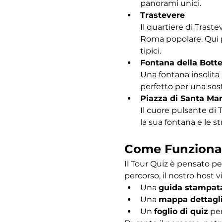
panorami unici.
Trastevere
Il quartiere di Traste
Roma popolare. Qui po
tipici.
Fontana della Bott
Una fontana insolita 
perfetto per una sost
Piazza di Santa Mar
Il cuore pulsante di 
la sua fontana e le s
Come Funziona
Il Tour Quiz è pensato pe
percorso, il nostro host vi
Una 
guida stampat
Una 
mappa dettagl
Un 
foglio di quiz
 pe