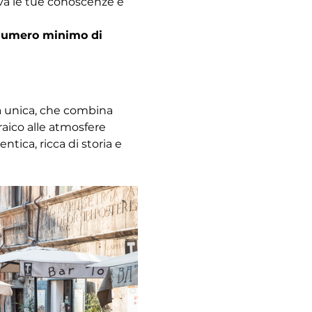
ova le tue conoscenze e 
l numero minimo di 
za unica, che combina 
raico alle atmosfere 
ica, ricca di storia e 