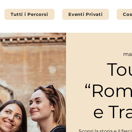
Tutti i Percorsi
Eventi Privati
Cos
mar
To
“Rom
e Tr
Scopri la storia e il fa