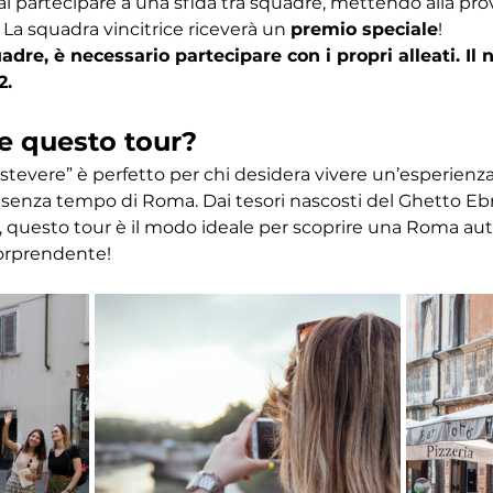
ai partecipare a una sfida tra squadre, mettendo alla pr
 La squadra vincitrice riceverà un 
premio speciale
! 
dre, è necessario partecipare con i propri alleati. I
2.
e questo tour?
astevere” è perfetto per chi desidera vivere un’esperien
ino senza tempo di Roma. Dai tesori nascosti del Ghetto Eb
 questo tour è il modo ideale per scoprire una Roma autent
orprendente!