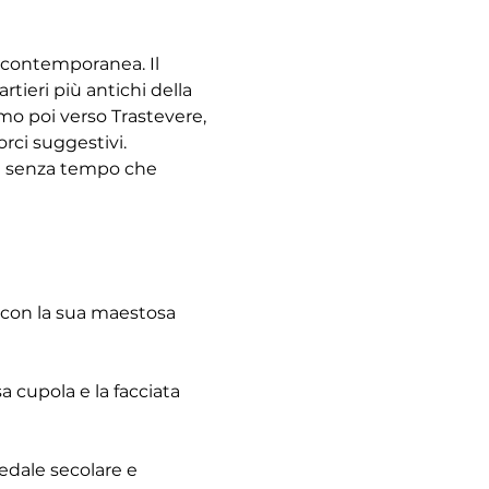
à contemporanea. Il 
tieri più antichi della 
emo poi verso Trastevere, 
rci suggestivi. 
re senza tempo che 
 con la sua maestosa 
 cupola e la facciata 
pedale secolare e 