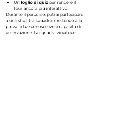
Un 
foglio di quiz
 per rendere il 
tour ancora più interattivo.
Durante il percorso, potrai partecipare 
a una sfida tra squadre, mettendo alla 
prova le tue conoscenze e capacità di 
osservazione. La squadra vincitrice 
riceverà un 
premio speciale
! 
Essendo un gioco a squadre, è 
necessario partecipare con i propri 
alleati. Il numero minimo di persone 
per squadra è 2.
Perché scegliere questo 
tour?
Il Tour Quiz “Ghetto e Trastevere” è 
perfetto per chi desidera vivere 
un’esperienza unica, che combina 
storia, cultura e il fascino senza tempo 
di Roma. Dai tesori nascosti del Ghetto 
Ebraico alle atmosfere suggestive di 
Trastevere, questo tour è il modo 