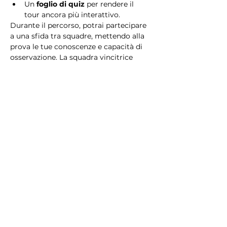
Un 
foglio di quiz
 per rendere il 
tour ancora più interattivo.
Durante il percorso, potrai partecipare 
a una sfida tra squadre, mettendo alla 
prova le tue conoscenze e capacità di 
osservazione. La squadra vincitrice 
riceverà un 
premio speciale
! 
Essendo un gioco a squadre, è 
necessario partecipare con i propri 
alleati. Il numero minimo di persone 
per squadra è 2.
Perché scegliere questo 
tour?
Il Tour Quiz “Ghetto e Trastevere” è 
perfetto per chi desidera vivere 
un’esperienza unica, che combina 
storia, cultura e il fascino senza tempo 
di Roma. Dai tesori nascosti del Ghetto 
Ebraico alle atmosfere suggestive di 
Trastevere, questo tour è il modo 