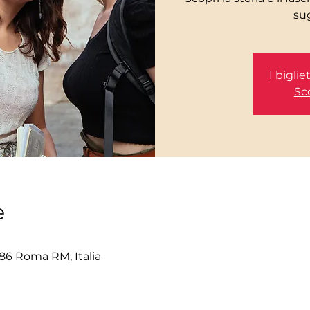
I bigli
Sco
e
86 Roma RM, Italia