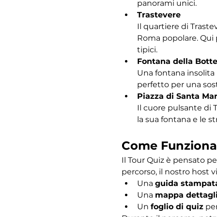
panorami unici.
Trastevere
Il quartiere di Traste
Roma popolare. Qui po
tipici.
Fontana della Bott
Una fontana insolita 
perfetto per una sost
Piazza di Santa Mar
Il cuore pulsante di 
la sua fontana e le s
Come Funziona
Il Tour Quiz è pensato pe
percorso, il nostro host vi
Una 
guida stampat
Una 
mappa dettagl
Un 
foglio di quiz
 pe