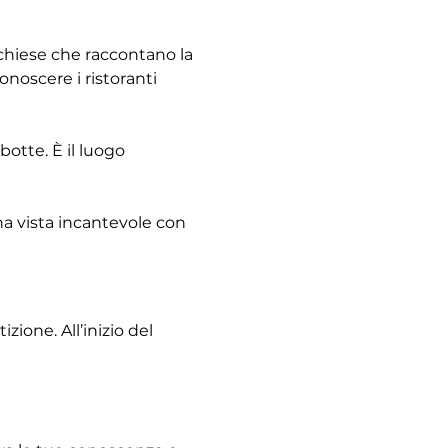
e chiese che raccontano la 
noscere i ristoranti 
otte. È il luogo 
na vista incantevole con 
ione. All’inizio del 