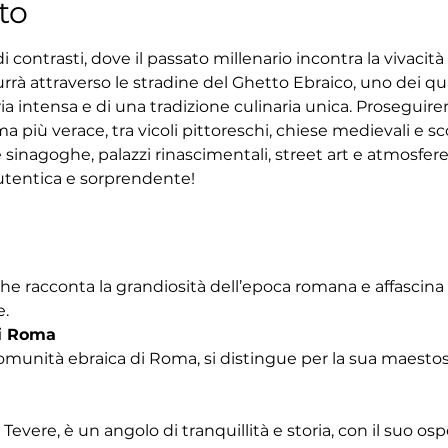
to
 contrasti, dove il passato millenario incontra la vivacit
rrà attraverso le stradine del Ghetto Ebraico, uno dei quar
ria intensa e di una tradizione culinaria unica. Proseguir
 più verace, tra vicoli pittoreschi, chiese medievali e sco
 sinagoghe, palazzi rinascimentali, street art e atmosfe
tentica e sorprendente!
che racconta la grandiosità dell’epoca romana e affascina
e.
i Roma
omunità ebraica di Roma, si distingue per la sua maestosa
Tevere, è un angolo di tranquillità e storia, con il suo os