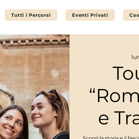
Tutti i Percorsi
Eventi Privati
Cos
lu
To
“Rom
e Tr
Scopri la storia e il fa