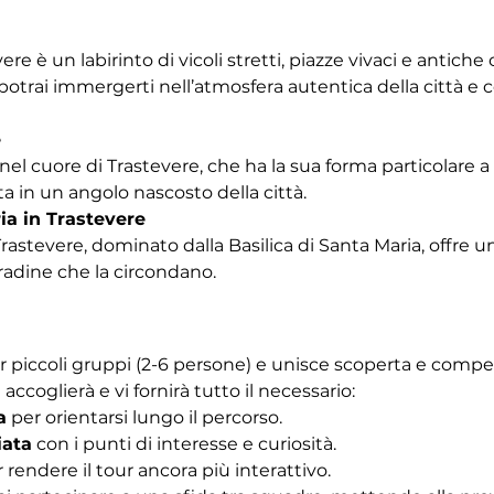
vere è un labirinto di vicoli stretti, piazze vivaci e antich
trai immergerti nell’atmosfera autentica della città e co
e
nel cuore di Trastevere, che ha la sua forma particolare a b
a in un angolo nascosto della città.
ia in Trastevere
Trastevere, dominato dalla Basilica di Santa Maria, offre u
tradine che la circondano. 
r piccoli gruppi (2-6 persone) e unisce scoperta e competiz
 accoglierà e vi fornirà tutto il necessario:
a
 per orientarsi lungo il percorso.
iata
 con i punti di interesse e curiosità.
r rendere il tour ancora più interattivo.