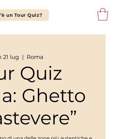
’è un Tour Quiz?
n 21 lug
  |  
Roma
ur Quiz
a: Ghetto
astevere”
scino di una delle zone più autentiche e