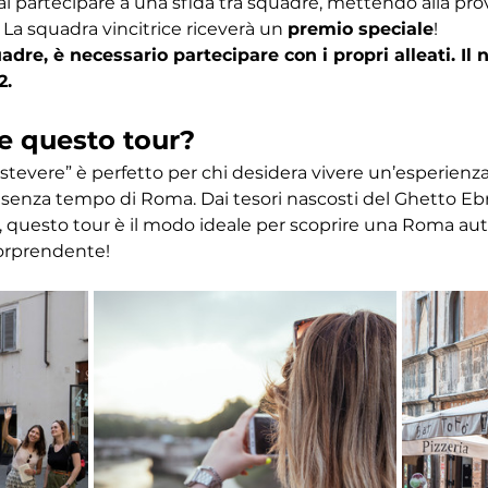
ai partecipare a una sfida tra squadre, mettendo alla pr
 La squadra vincitrice riceverà un 
premio speciale
! 
dre, è necessario partecipare con i propri alleati. I
2.
e questo tour?
astevere” è perfetto per chi desidera vivere un’esperien
ino senza tempo di Roma. Dai tesori nascosti del Ghetto Eb
 questo tour è il modo ideale per scoprire una Roma autent
orprendente!