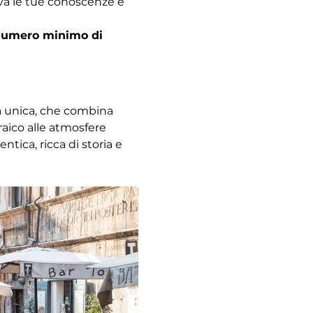
ova le tue conoscenze e 
l numero minimo di 
za unica, che combina 
raico alle atmosfere 
ica, ricca di storia e 