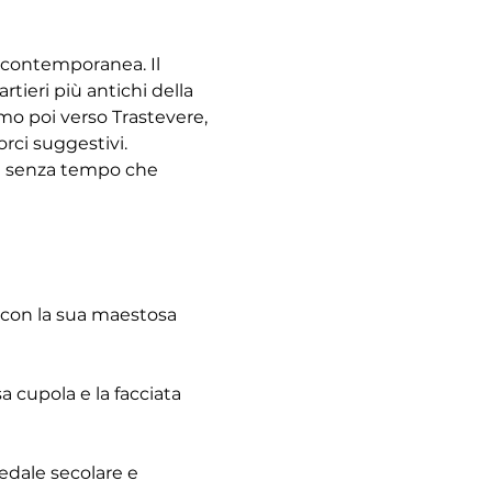
à contemporanea. Il 
tieri più antichi della 
emo poi verso Trastevere, 
rci suggestivi. 
re senza tempo che 
 con la sua maestosa 
 cupola e la facciata 
pedale secolare e 