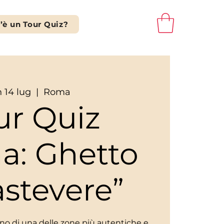
’è un Tour Quiz?
n 14 lug
  |  
Roma
ur Quiz
a: Ghetto
astevere”
scino di una delle zone più autentiche e