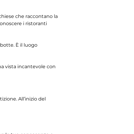
e chiese che raccontano la 
noscere i ristoranti 
otte. È il luogo 
na vista incantevole con 
ione. All’inizio del 