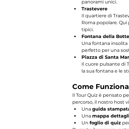
panorami unici.
Trastevere
Il quartiere di Traste
Roma popolare. Qui po
tipici.
Fontana della Bott
Una fontana insolita 
perfetto per una sost
Piazza di Santa Mar
Il cuore pulsante di 
la sua fontana e le s
Come Funziona
Il Tour Quiz è pensato pe
percorso, il nostro host vi
Una 
guida stampat
Una 
mappa dettagl
Un 
foglio di quiz
 pe