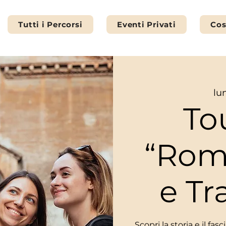
Tutti i Percorsi
Eventi Privati
Cos
lu
To
“Rom
e Tr
Scopri la storia e il fa