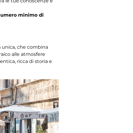
ova le tue conoscenze e 
l numero minimo di 
za unica, che combina 
raico alle atmosfere 
ica, ricca di storia e 