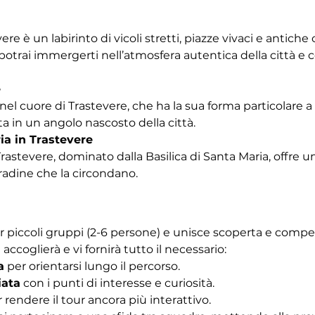
vere è un labirinto di vicoli stretti, piazze vivaci e antich
trai immergerti nell’atmosfera autentica della città e co
e
nel cuore di Trastevere, che ha la sua forma particolare a b
a in un angolo nascosto della città.
ia in Trastevere
Trastevere, dominato dalla Basilica di Santa Maria, offre u
tradine che la circondano. 
r piccoli gruppi (2-6 persone) e unisce scoperta e competiz
 accoglierà e vi fornirà tutto il necessario:
a
 per orientarsi lungo il percorso.
iata
 con i punti di interesse e curiosità.
r rendere il tour ancora più interattivo.