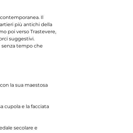
à contemporanea. Il 
tieri più antichi della 
emo poi verso Trastevere, 
rci suggestivi. 
re senza tempo che 
 con la sua maestosa 
 cupola e la facciata 
pedale secolare e 