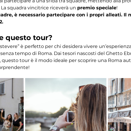
ai partecipare a una sfida tra squadre, mettendo alla pr
 La squadra vincitrice riceverà un 
premio speciale
! 
dre, è necessario partecipare con i propri alleati. I
2.
e questo tour?
astevere” è perfetto per chi desidera vivere un’esperien
ino senza tempo di Roma. Dai tesori nascosti del Ghetto Eb
 questo tour è il modo ideale per scoprire una Roma autent
orprendente!