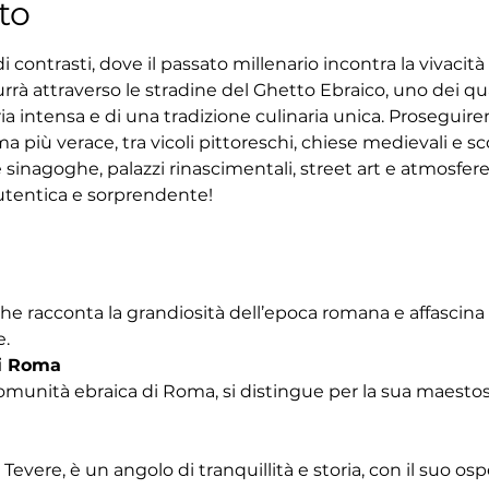
to
 contrasti, dove il passato millenario incontra la vivacit
rrà attraverso le stradine del Ghetto Ebraico, uno dei quar
ria intensa e di una tradizione culinaria unica. Proseguir
 più verace, tra vicoli pittoreschi, chiese medievali e sco
 sinagoghe, palazzi rinascimentali, street art e atmosfe
tentica e sorprendente!
che racconta la grandiosità dell’epoca romana e affascina
e.
i Roma
omunità ebraica di Roma, si distingue per la sua maestosa
Tevere, è un angolo di tranquillità e storia, con il suo os