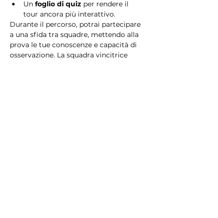
Un 
foglio di quiz
 per rendere il 
tour ancora più interattivo.
Durante il percorso, potrai partecipare 
a una sfida tra squadre, mettendo alla 
prova le tue conoscenze e capacità di 
osservazione. La squadra vincitrice 
riceverà un 
premio speciale
! 
Essendo un gioco a squadre, è 
necessario partecipare con i propri 
alleati. Il numero minimo di persone 
per squadra è 2.
Perché scegliere questo 
tour?
Il Tour Quiz “Ghetto e Trastevere” è 
perfetto per chi desidera vivere 
un’esperienza unica, che combina 
storia, cultura e il fascino senza tempo 
di Roma. Dai tesori nascosti del Ghetto 
Ebraico alle atmosfere suggestive di 
Trastevere, questo tour è il modo 