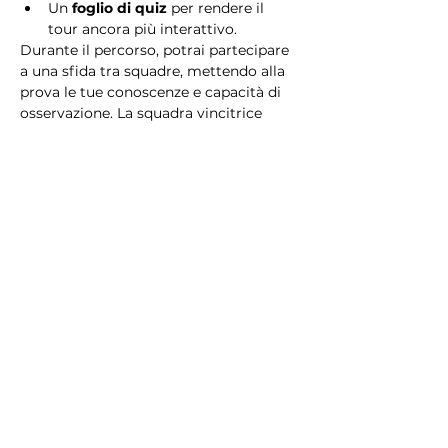
Un 
foglio di quiz
 per rendere il 
tour ancora più interattivo.
Durante il percorso, potrai partecipare 
a una sfida tra squadre, mettendo alla 
prova le tue conoscenze e capacità di 
osservazione. La squadra vincitrice 
riceverà un 
premio speciale
! 
Essendo un gioco a squadre, è 
necessario partecipare con i propri 
alleati. Il numero minimo di persone 
per squadra è 2.
Perché scegliere questo 
tour?
Il Tour Quiz “Ghetto e Trastevere” è 
perfetto per chi desidera vivere 
un’esperienza unica, che combina 
storia, cultura e il fascino senza tempo 
di Roma. Dai tesori nascosti del Ghetto 
Ebraico alle atmosfere suggestive di 
Trastevere, questo tour è il modo 