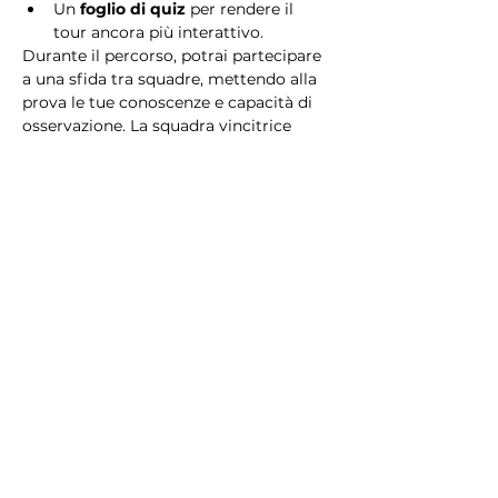
Un 
foglio di quiz
 per rendere il 
tour ancora più interattivo.
Durante il percorso, potrai partecipare 
a una sfida tra squadre, mettendo alla 
prova le tue conoscenze e capacità di 
osservazione. La squadra vincitrice 
riceverà un 
premio speciale
! 
Essendo un gioco a squadre, è 
necessario partecipare con i propri 
alleati. Il numero minimo di persone 
per squadra è 2.
Perché scegliere questo 
tour?
Il Tour Quiz “Ghetto e Trastevere” è 
perfetto per chi desidera vivere 
un’esperienza unica, che combina 
storia, cultura e il fascino senza tempo 
di Roma. Dai tesori nascosti del Ghetto 
Ebraico alle atmosfere suggestive di 
Trastevere, questo tour è il modo 