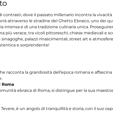
to
 contrasti, dove il passato millenario incontra la vivacit
rrà attraverso le stradine del Ghetto Ebraico, uno dei quar
ria intensa e di una tradizione culinaria unica. Proseguir
 più verace, tra vicoli pittoreschi, chiese medievali e sco
 sinagoghe, palazzi rinascimentali, street art e atmosfe
tentica e sorprendente!
che racconta la grandiosità dell’epoca romana e affascina
e.
i Roma
omunità ebraica di Roma, si distingue per la sua maestosa
Tevere, è un angolo di tranquillità e storia, con il suo os