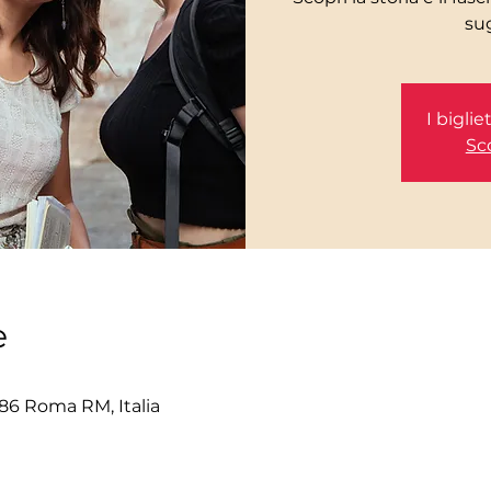
I bigli
Sco
e
86 Roma RM, Italia