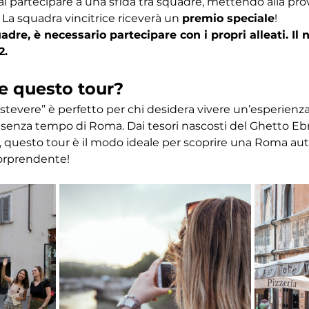
ai partecipare a una sfida tra squadre, mettendo alla pr
 La squadra vincitrice riceverà un 
premio speciale
! 
dre, è necessario partecipare con i propri alleati. I
2.
e questo tour?
astevere” è perfetto per chi desidera vivere un’esperien
ino senza tempo di Roma. Dai tesori nascosti del Ghetto Eb
 questo tour è il modo ideale per scoprire una Roma autent
orprendente!