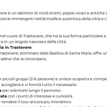
vere è un labirinto di vicoli stretti, piazze vivaci e antich
trai immergerti nell’atmosfera autentica della città e co
e
nel cuore di Trastevere, che ha la sua forma particolare a b
a in un angolo nascosto della città.
ia in Trastevere
Trastevere, dominato dalla Basilica di Santa Maria, offre u
tradine che la circondano. 
r piccoli gruppi (2-6 persone) e unisce scoperta e competiz
 accoglierà e vi fornirà tutto il necessario:
a
 per orientarsi lungo il percorso.
iata
 con i punti di interesse e curiosità.
r rendere il tour ancora più interattivo.