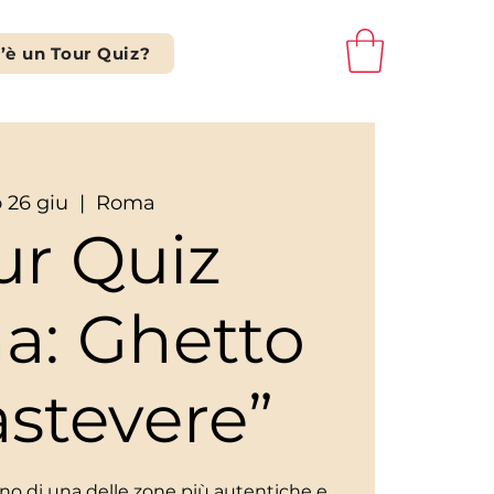
’è un Tour Quiz?
o 26 giu
  |  
Roma
ur Quiz
a: Ghetto
astevere”
scino di una delle zone più autentiche e