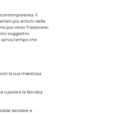
à contemporanea. Il 
tieri più antichi della 
emo poi verso Trastevere, 
rci suggestivi. 
re senza tempo che 
 con la sua maestosa 
 cupola e la facciata 
pedale secolare e 