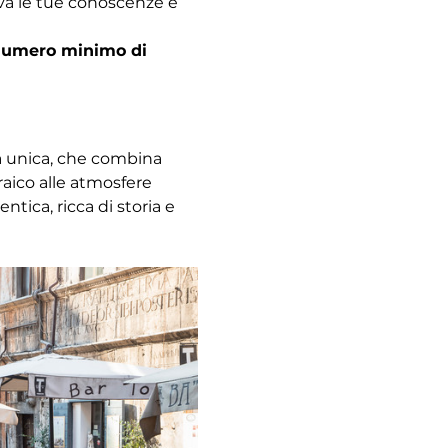
ova le tue conoscenze e 
l numero minimo di 
za unica, che combina 
raico alle atmosfere 
ica, ricca di storia e 