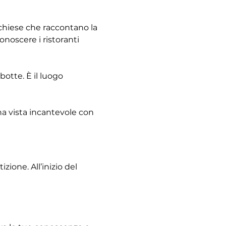
e chiese che raccontano la 
noscere i ristoranti 
otte. È il luogo 
na vista incantevole con 
ione. All’inizio del 