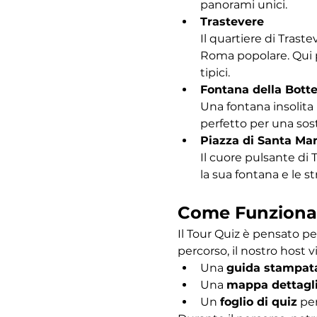
panorami unici.
Trastevere
Il quartiere di Traste
Roma popolare. Qui po
tipici.
Fontana della Bott
Una fontana insolita 
perfetto per una sost
Piazza di Santa Mar
Il cuore pulsante di 
la sua fontana e le s
Come Funziona
Il Tour Quiz è pensato pe
percorso, il nostro host vi
Una 
guida stampat
Una 
mappa dettagl
Un 
foglio di quiz
 pe