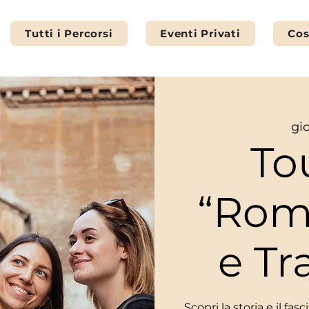
Tutti i Percorsi
Eventi Privati
Cos
gi
To
“Rom
e Tr
Scopri la storia e il fa