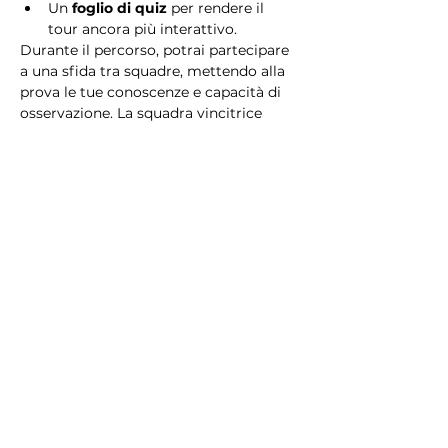
Un 
foglio di quiz
 per rendere il 
tour ancora più interattivo.
Durante il percorso, potrai partecipare 
a una sfida tra squadre, mettendo alla 
prova le tue conoscenze e capacità di 
osservazione. La squadra vincitrice 
riceverà un 
premio speciale
! 
Essendo un gioco a squadre, è 
necessario partecipare con i propri 
alleati. Il numero minimo di persone 
per squadra è 2.
Perché scegliere questo 
tour?
Il Tour Quiz “Ghetto e Trastevere” è 
perfetto per chi desidera vivere 
un’esperienza unica, che combina 
storia, cultura e il fascino senza tempo 
di Roma. Dai tesori nascosti del Ghetto 
Ebraico alle atmosfere suggestive di 
Trastevere, questo tour è il modo 