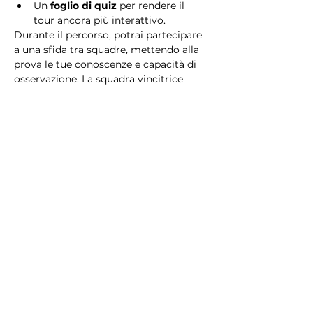
Un 
foglio di quiz
 per rendere il 
tour ancora più interattivo.
Durante il percorso, potrai partecipare 
a una sfida tra squadre, mettendo alla 
prova le tue conoscenze e capacità di 
osservazione. La squadra vincitrice 
riceverà un 
premio speciale
! 
Essendo un gioco a squadre, è 
necessario partecipare con i propri 
alleati. Il numero minimo di persone 
per squadra è 2.
Perché scegliere questo 
tour?
Il Tour Quiz “Ghetto e Trastevere” è 
perfetto per chi desidera vivere 
un’esperienza unica, che combina 
storia, cultura e il fascino senza tempo 
di Roma. Dai tesori nascosti del Ghetto 
Ebraico alle atmosfere suggestive di 
Trastevere, questo tour è il modo 