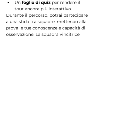
Un 
foglio di quiz
 per rendere il 
tour ancora più interattivo.
Durante il percorso, potrai partecipare 
a una sfida tra squadre, mettendo alla 
prova le tue conoscenze e capacità di 
osservazione. La squadra vincitrice 
riceverà un 
premio speciale
! 
Essendo un gioco a squadre, è 
necessario partecipare con i propri 
alleati. Il numero minimo di persone 
per squadra è 2.
Perché scegliere questo 
tour?
Il Tour Quiz “Ghetto e Trastevere” è 
perfetto per chi desidera vivere 
un’esperienza unica, che combina 
storia, cultura e il fascino senza tempo 
di Roma. Dai tesori nascosti del Ghetto 
Ebraico alle atmosfere suggestive di 
Trastevere, questo tour è il modo 