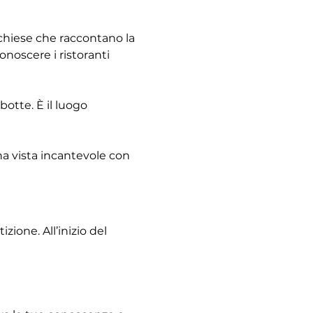
e chiese che raccontano la 
noscere i ristoranti 
otte. È il luogo 
na vista incantevole con 
ione. All’inizio del 