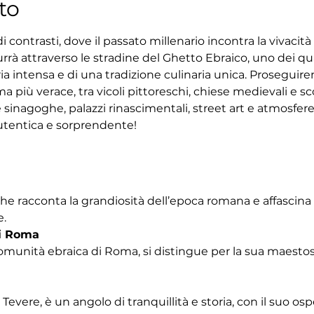
to
 contrasti, dove il passato millenario incontra la vivacit
rrà attraverso le stradine del Ghetto Ebraico, uno dei quar
ria intensa e di una tradizione culinaria unica. Proseguir
 più verace, tra vicoli pittoreschi, chiese medievali e sco
 sinagoghe, palazzi rinascimentali, street art e atmosfe
tentica e sorprendente!
che racconta la grandiosità dell’epoca romana e affascina
e.
i Roma
omunità ebraica di Roma, si distingue per la sua maestosa
Tevere, è un angolo di tranquillità e storia, con il suo os