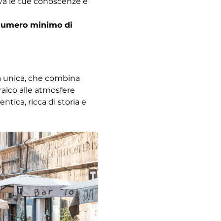
ova le tue conoscenze e 
l numero minimo di 
za unica, che combina 
raico alle atmosfere 
ica, ricca di storia e 