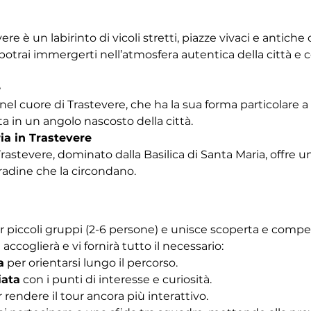
vere è un labirinto di vicoli stretti, piazze vivaci e antich
trai immergerti nell’atmosfera autentica della città e co
e
nel cuore di Trastevere, che ha la sua forma particolare a b
a in un angolo nascosto della città.
ia in Trastevere
Trastevere, dominato dalla Basilica di Santa Maria, offre u
tradine che la circondano. 
r piccoli gruppi (2-6 persone) e unisce scoperta e competiz
 accoglierà e vi fornirà tutto il necessario:
a
 per orientarsi lungo il percorso.
iata
 con i punti di interesse e curiosità.
r rendere il tour ancora più interattivo.