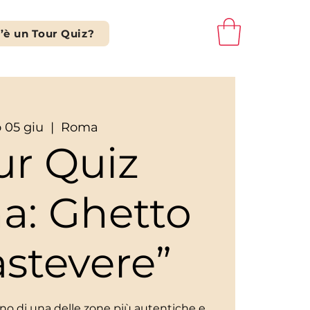
’è un Tour Quiz?
o 05 giu
  |  
Roma
ur Quiz
a: Ghetto
astevere”
scino di una delle zone più autentiche e