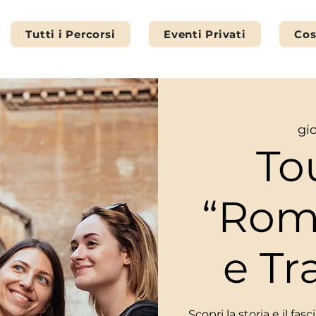
Tutti i Percorsi
Eventi Privati
Cos
gi
To
“Rom
e Tr
Scopri la storia e il fa