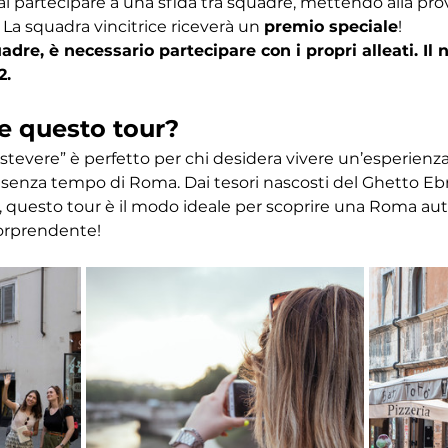
ai partecipare a una sfida tra squadre, mettendo alla pr
 La squadra vincitrice riceverà un 
premio speciale
! 
dre, è necessario partecipare con i propri alleati. I
2.
e questo tour?
astevere” è perfetto per chi desidera vivere un’esperien
ino senza tempo di Roma. Dai tesori nascosti del Ghetto Eb
 questo tour è il modo ideale per scoprire una Roma autent
orprendente!