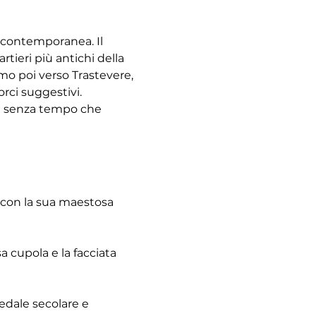
à contemporanea. Il 
tieri più antichi della 
emo poi verso Trastevere, 
rci suggestivi. 
re senza tempo che 
 con la sua maestosa 
 cupola e la facciata 
pedale secolare e 