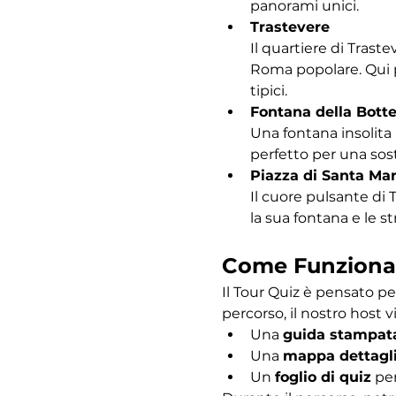
panorami unici.
Trastevere
Il quartiere di Traste
Roma popolare. Qui po
tipici.
Fontana della Bott
Una fontana insolita 
perfetto per una sost
Piazza di Santa Mar
Il cuore pulsante di 
la sua fontana e le s
Come Funziona
Il Tour Quiz è pensato pe
percorso, il nostro host vi
Una 
guida stampat
Una 
mappa dettagl
Un 
foglio di quiz
 pe