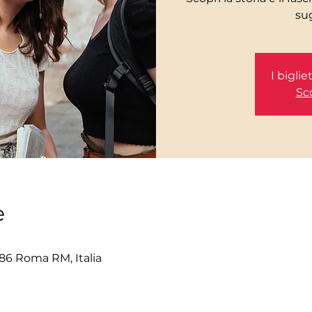
I bigli
Sco
e
86 Roma RM, Italia