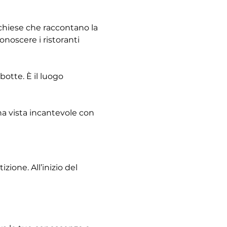
e chiese che raccontano la 
noscere i ristoranti 
otte. È il luogo 
na vista incantevole con 
ione. All’inizio del 