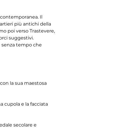
à contemporanea. Il 
tieri più antichi della 
emo poi verso Trastevere, 
rci suggestivi. 
re senza tempo che 
 con la sua maestosa 
 cupola e la facciata 
pedale secolare e 