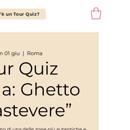
’è un Tour Quiz?
 01 giu
  |  
Roma
ur Quiz
a: Ghetto
astevere”
scino di una delle zone più autentiche e