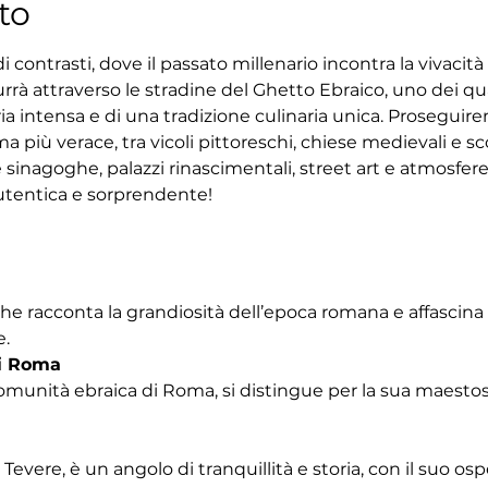
to
 contrasti, dove il passato millenario incontra la vivacit
rrà attraverso le stradine del Ghetto Ebraico, uno dei quar
ria intensa e di una tradizione culinaria unica. Proseguir
 più verace, tra vicoli pittoreschi, chiese medievali e sco
 sinagoghe, palazzi rinascimentali, street art e atmosfe
tentica e sorprendente!
che racconta la grandiosità dell’epoca romana e affascina
e.
i Roma
omunità ebraica di Roma, si distingue per la sua maestosa
Tevere, è un angolo di tranquillità e storia, con il suo os