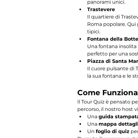
panorami unici.
Trastevere
Il quartiere di Traste
Roma popolare. Qui po
tipici.
Fontana della Bott
Una fontana insolita 
perfetto per una sost
Piazza di Santa Mar
Il cuore pulsante di 
la sua fontana e le s
Come Funziona
Il Tour Quiz è pensato pe
percorso, il nostro host vi
Una 
guida stampat
Una 
mappa dettagl
Un 
foglio di quiz
 pe