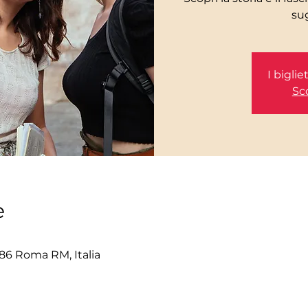
I bigli
Sco
e
86 Roma RM, Italia