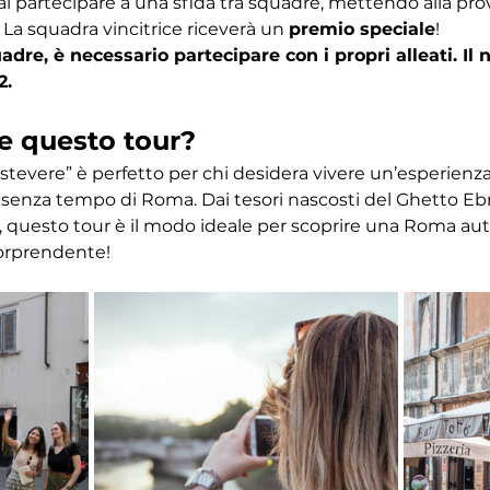
ai partecipare a una sfida tra squadre, mettendo alla pr
 La squadra vincitrice riceverà un 
premio speciale
! 
dre, è necessario partecipare con i propri alleati. I
2.
e questo tour?
astevere” è perfetto per chi desidera vivere un’esperien
ino senza tempo di Roma. Dai tesori nascosti del Ghetto Eb
 questo tour è il modo ideale per scoprire una Roma autent
orprendente!