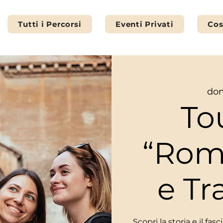
Tutti i Percorsi
Eventi Privati
Cos
dom
To
“Rom
e Tr
Scopri la storia e il fa