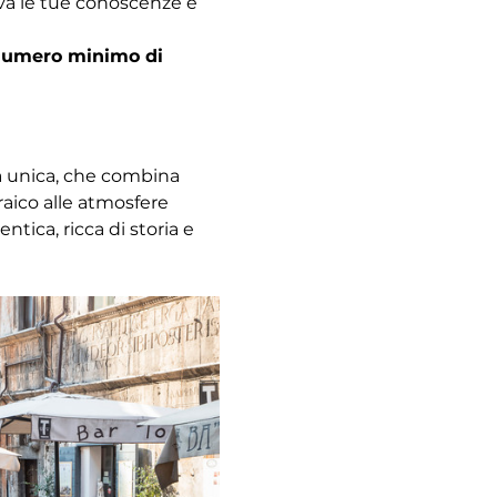
ova le tue conoscenze e 
l numero minimo di 
za unica, che combina 
raico alle atmosfere 
ica, ricca di storia e 