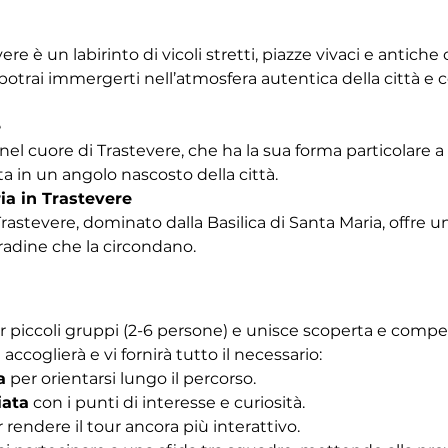
vere è un labirinto di vicoli stretti, piazze vivaci e antich
trai immergerti nell’atmosfera autentica della città e co
e
nel cuore di Trastevere, che ha la sua forma particolare a b
a in un angolo nascosto della città.
ia in Trastevere
Trastevere, dominato dalla Basilica di Santa Maria, offre u
tradine che la circondano. 
r piccoli gruppi (2-6 persone) e unisce scoperta e competiz
 accoglierà e vi fornirà tutto il necessario:
a
 per orientarsi lungo il percorso.
iata
 con i punti di interesse e curiosità.
r rendere il tour ancora più interattivo.