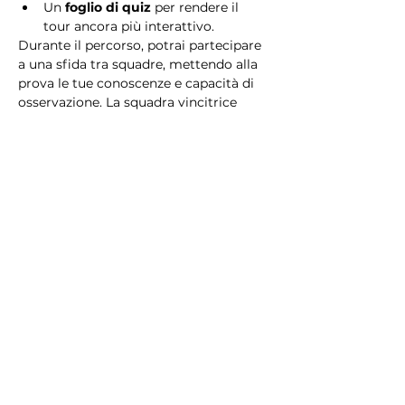
Un 
foglio di quiz
 per rendere il 
tour ancora più interattivo.
Durante il percorso, potrai partecipare 
a una sfida tra squadre, mettendo alla 
prova le tue conoscenze e capacità di 
osservazione. La squadra vincitrice 
riceverà un 
premio speciale
! 
Essendo un gioco a squadre, è 
necessario partecipare con i propri 
alleati. Il numero minimo di persone 
per squadra è 2.
Perché scegliere questo 
tour?
Il Tour Quiz “Ghetto e Trastevere” è 
perfetto per chi desidera vivere 
un’esperienza unica, che combina 
storia, cultura e il fascino senza tempo 
di Roma. Dai tesori nascosti del Ghetto 
Ebraico alle atmosfere suggestive di 
Trastevere, questo tour è il modo 