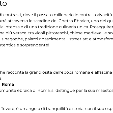
to
 contrasti, dove il passato millenario incontra la vivacit
rrà attraverso le stradine del Ghetto Ebraico, uno dei quar
ria intensa e di una tradizione culinaria unica. Proseguir
 più verace, tra vicoli pittoreschi, chiese medievali e sco
 sinagoghe, palazzi rinascimentali, street art e atmosfe
tentica e sorprendente!
che racconta la grandiosità dell’epoca romana e affascina
e.
i Roma
omunità ebraica di Roma, si distingue per la sua maestosa
Tevere, è un angolo di tranquillità e storia, con il suo os