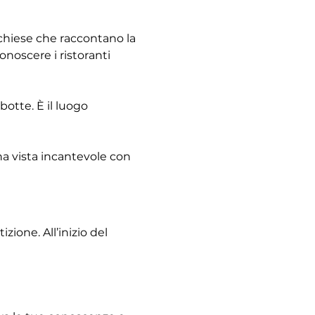
e chiese che raccontano la 
noscere i ristoranti 
otte. È il luogo 
na vista incantevole con 
ione. All’inizio del 