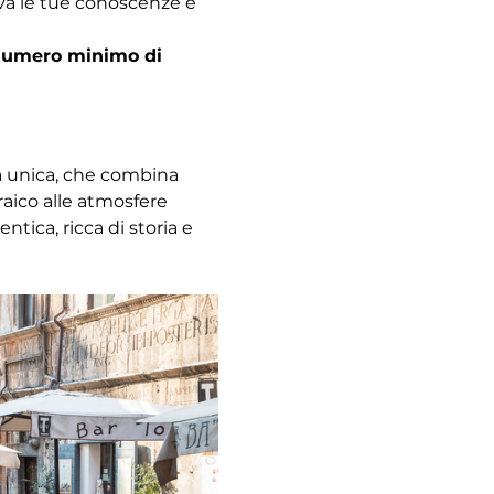
ova le tue conoscenze e 
l numero minimo di 
za unica, che combina 
raico alle atmosfere 
ica, ricca di storia e 