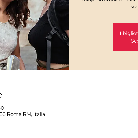
I bigli
Sco
e
30
86 Roma RM, Italia