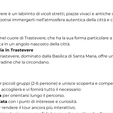
vere è un labirinto di vicoli stretti, piazze vivaci e antich
trai immergerti nell’atmosfera autentica della città e co
e
nel cuore di Trastevere, che ha la sua forma particolare a b
a in un angolo nascosto della città.
ia in Trastevere
Trastevere, dominato dalla Basilica di Santa Maria, offre u
tradine che la circondano. 
r piccoli gruppi (2-6 persone) e unisce scoperta e competiz
 accoglierà e vi fornirà tutto il necessario:
a
 per orientarsi lungo il percorso.
iata
 con i punti di interesse e curiosità.
r rendere il tour ancora più interattivo.