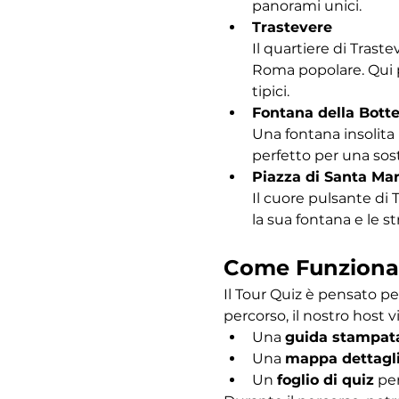
panorami unici.
Trastevere
Il quartiere di Traste
Roma popolare. Qui po
tipici.
Fontana della Bott
Una fontana insolita 
perfetto per una sost
Piazza di Santa Mar
Il cuore pulsante di 
la sua fontana e le s
Come Funziona
Il Tour Quiz è pensato pe
percorso, il nostro host vi
Una 
guida stampat
Una 
mappa dettagl
Un 
foglio di quiz
 pe