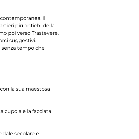
à contemporanea. Il 
tieri più antichi della 
emo poi verso Trastevere, 
rci suggestivi. 
re senza tempo che 
 con la sua maestosa 
 cupola e la facciata 
pedale secolare e 