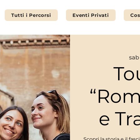
Tutti i Percorsi
Eventi Privati
Cos
sab
To
“Rom
e Tr
Scopri la storia e il fa