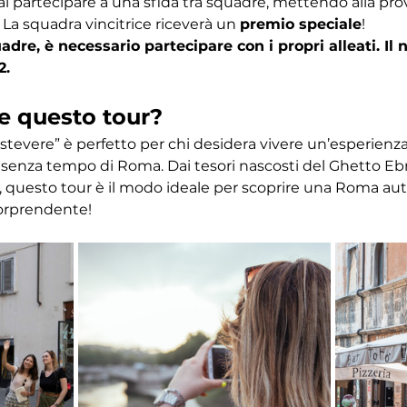
ai partecipare a una sfida tra squadre, mettendo alla pr
 La squadra vincitrice riceverà un 
premio speciale
! 
dre, è necessario partecipare con i propri alleati. I
2.
e questo tour?
astevere” è perfetto per chi desidera vivere un’esperien
ino senza tempo di Roma. Dai tesori nascosti del Ghetto Eb
 questo tour è il modo ideale per scoprire una Roma autent
orprendente!