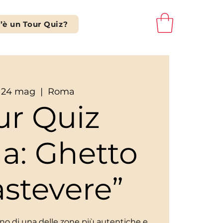
’è un Tour Quiz?
 24 mag
  |  
Roma
ur Quiz
a: Ghetto
astevere”
scino di una delle zone più autentiche e