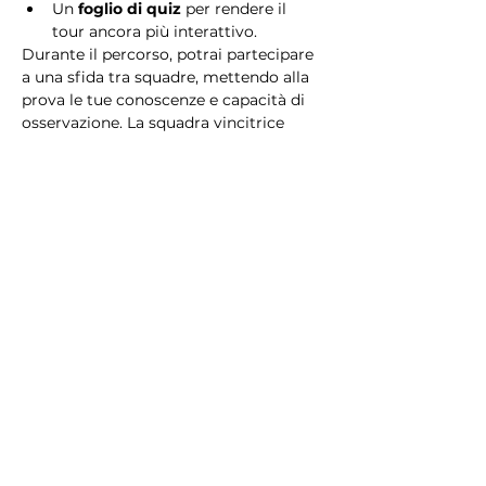
Un 
foglio di quiz
 per rendere il 
tour ancora più interattivo.
Durante il percorso, potrai partecipare 
a una sfida tra squadre, mettendo alla 
prova le tue conoscenze e capacità di 
osservazione. La squadra vincitrice 
riceverà un 
premio speciale
! 
Essendo un gioco a squadre, è 
necessario partecipare con i propri 
alleati. Il numero minimo di persone 
per squadra è 2.
Perché scegliere questo 
tour?
Il Tour Quiz “Ghetto e Trastevere” è 
perfetto per chi desidera vivere 
un’esperienza unica, che combina 
storia, cultura e il fascino senza tempo 
di Roma. Dai tesori nascosti del Ghetto 
Ebraico alle atmosfere suggestive di 
Trastevere, questo tour è il modo 