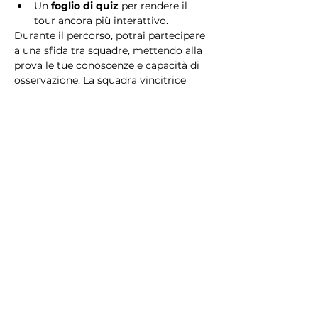
Un 
foglio di quiz
 per rendere il 
tour ancora più interattivo.
Durante il percorso, potrai partecipare 
a una sfida tra squadre, mettendo alla 
prova le tue conoscenze e capacità di 
osservazione. La squadra vincitrice 
riceverà un 
premio speciale
! 
Essendo un gioco a squadre, è 
necessario partecipare con i propri 
alleati. Il numero minimo di persone 
per squadra è 2.
Perché scegliere questo 
tour?
Il Tour Quiz “Ghetto e Trastevere” è 
perfetto per chi desidera vivere 
un’esperienza unica, che combina 
storia, cultura e il fascino senza tempo 
di Roma. Dai tesori nascosti del Ghetto 
Ebraico alle atmosfere suggestive di 
Trastevere, questo tour è il modo 