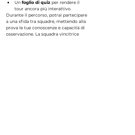
Un 
foglio di quiz
 per rendere il 
tour ancora più interattivo.
Durante il percorso, potrai partecipare 
a una sfida tra squadre, mettendo alla 
prova le tue conoscenze e capacità di 
osservazione. La squadra vincitrice 
riceverà un 
premio speciale
! 
Essendo un gioco a squadre, è 
necessario partecipare con i propri 
alleati. Il numero minimo di persone 
per squadra è 2.
Perché scegliere questo 
tour?
Il Tour Quiz “Ghetto e Trastevere” è 
perfetto per chi desidera vivere 
un’esperienza unica, che combina 
storia, cultura e il fascino senza tempo 
di Roma. Dai tesori nascosti del Ghetto 
Ebraico alle atmosfere suggestive di 
Trastevere, questo tour è il modo 