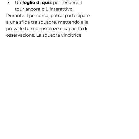
Un 
foglio di quiz
 per rendere il 
tour ancora più interattivo.
Durante il percorso, potrai partecipare 
a una sfida tra squadre, mettendo alla 
prova le tue conoscenze e capacità di 
osservazione. La squadra vincitrice 
riceverà un 
premio speciale
! 
Essendo un gioco a squadre, è 
necessario partecipare con i propri 
alleati. Il numero minimo di persone 
per squadra è 2.
Perché scegliere questo 
tour?
Il Tour Quiz “Ghetto e Trastevere” è 
perfetto per chi desidera vivere 
un’esperienza unica, che combina 
storia, cultura e il fascino senza tempo 
di Roma. Dai tesori nascosti del Ghetto 
Ebraico alle atmosfere suggestive di 
Trastevere, questo tour è il modo 