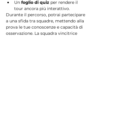
Un 
foglio di quiz
 per rendere il 
tour ancora più interattivo.
Durante il percorso, potrai partecipare 
a una sfida tra squadre, mettendo alla 
prova le tue conoscenze e capacità di 
osservazione. La squadra vincitrice 
riceverà un 
premio speciale
! 
Essendo un gioco a squadre, è 
necessario partecipare con i propri 
alleati. Il numero minimo di persone 
per squadra è 2.
Perché scegliere questo 
tour?
Il Tour Quiz “Ghetto e Trastevere” è 
perfetto per chi desidera vivere 
un’esperienza unica, che combina 
storia, cultura e il fascino senza tempo 
di Roma. Dai tesori nascosti del Ghetto 
Ebraico alle atmosfere suggestive di 
Trastevere, questo tour è il modo 