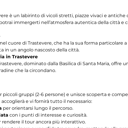
vere è un labirinto di vicoli stretti, piazze vivaci e antich
trai immergerti nell’atmosfera autentica della città e co
e
nel cuore di Trastevere, che ha la sua forma particolare a b
a in un angolo nascosto della città.
ia in Trastevere
Trastevere, dominato dalla Basilica di Santa Maria, offre u
tradine che la circondano. 
r piccoli gruppi (2-6 persone) e unisce scoperta e competiz
 accoglierà e vi fornirà tutto il necessario:
a
 per orientarsi lungo il percorso.
iata
 con i punti di interesse e curiosità.
r rendere il tour ancora più interattivo.