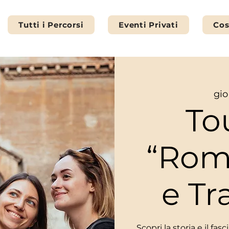
Tutti i Percorsi
Eventi Privati
Cos
gio
To
“Rom
e Tr
Scopri la storia e il fa