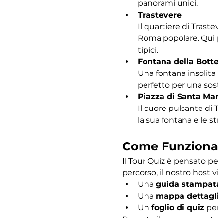
panorami unici.
Trastevere
Il quartiere di Traste
Roma popolare. Qui po
tipici.
Fontana della Bott
Una fontana insolita 
perfetto per una sost
Piazza di Santa Mar
Il cuore pulsante di 
la sua fontana e le s
Come Funziona
Il Tour Quiz è pensato pe
percorso, il nostro host vi
Una 
guida stampat
Una 
mappa dettagl
Un 
foglio di quiz
 pe