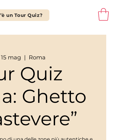
’è un Tour Quiz?
 15 mag
  |  
Roma
ur Quiz
a: Ghetto
astevere”
scino di una delle zone più autentiche e