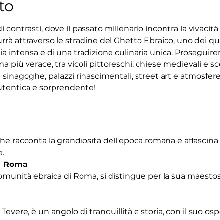
to
 contrasti, dove il passato millenario incontra la vivacit
rrà attraverso le stradine del Ghetto Ebraico, uno dei quar
ria intensa e di una tradizione culinaria unica. Proseguir
 più verace, tra vicoli pittoreschi, chiese medievali e sco
 sinagoghe, palazzi rinascimentali, street art e atmosfe
tentica e sorprendente!
che racconta la grandiosità dell’epoca romana e affascina
e.
i Roma
omunità ebraica di Roma, si distingue per la sua maestosa
Tevere, è un angolo di tranquillità e storia, con il suo os