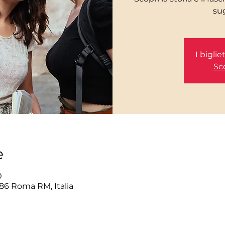
I bigli
Sco
e
0
86 Roma RM, Italia