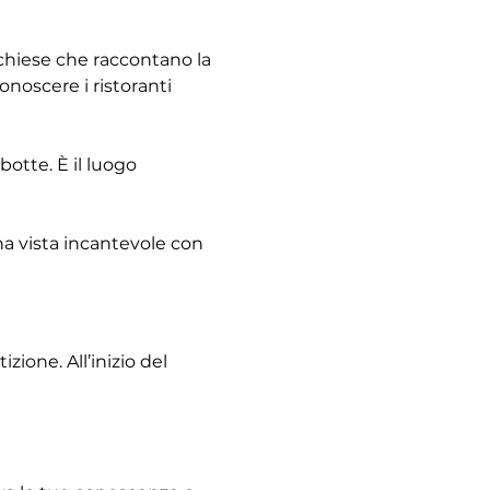
e chiese che raccontano la 
noscere i ristoranti 
otte. È il luogo 
na vista incantevole con 
ione. All’inizio del 