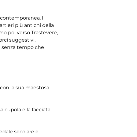
à contemporanea. Il 
tieri più antichi della 
emo poi verso Trastevere, 
rci suggestivi. 
re senza tempo che 
 con la sua maestosa 
 cupola e la facciata 
pedale secolare e 