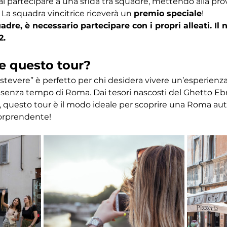
ai partecipare a una sfida tra squadre, mettendo alla pr
 La squadra vincitrice riceverà un 
premio speciale
! 
dre, è necessario partecipare con i propri alleati. I
2.
e questo tour?
astevere” è perfetto per chi desidera vivere un’esperien
ino senza tempo di Roma. Dai tesori nascosti del Ghetto Eb
 questo tour è il modo ideale per scoprire una Roma autent
orprendente!