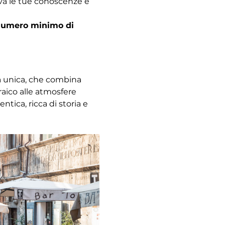
ova le tue conoscenze e 
l numero minimo di 
za unica, che combina 
raico alle atmosfere 
ica, ricca di storia e 