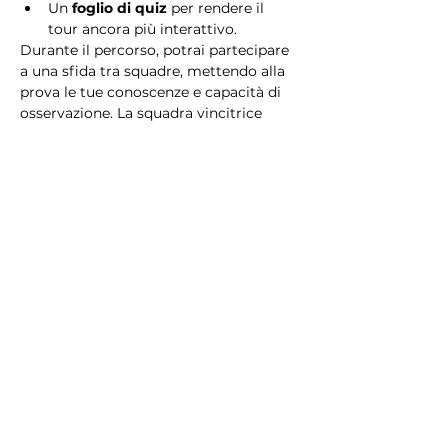
Un 
foglio di quiz
 per rendere il 
tour ancora più interattivo.
Durante il percorso, potrai partecipare 
a una sfida tra squadre, mettendo alla 
prova le tue conoscenze e capacità di 
osservazione. La squadra vincitrice 
riceverà un 
premio speciale
! 
Essendo un gioco a squadre, è 
necessario partecipare con i propri 
alleati. Il numero minimo di persone 
per squadra è 2.
Perché scegliere questo 
tour?
Il Tour Quiz “Ghetto e Trastevere” è 
perfetto per chi desidera vivere 
un’esperienza unica, che combina 
storia, cultura e il fascino senza tempo 
di Roma. Dai tesori nascosti del Ghetto 
Ebraico alle atmosfere suggestive di 
Trastevere, questo tour è il modo 