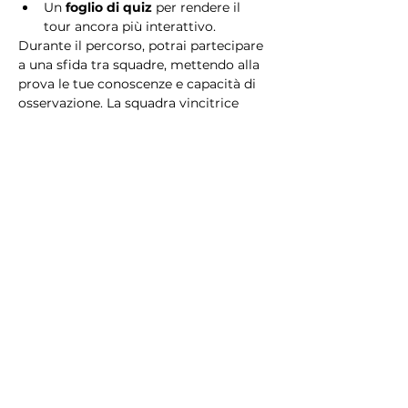
Un 
foglio di quiz
 per rendere il 
tour ancora più interattivo.
Durante il percorso, potrai partecipare 
a una sfida tra squadre, mettendo alla 
prova le tue conoscenze e capacità di 
osservazione. La squadra vincitrice 
riceverà un 
premio speciale
! 
Essendo un gioco a squadre, è 
necessario partecipare con i propri 
alleati. Il numero minimo di persone 
per squadra è 2.
Perché scegliere questo 
tour?
Il Tour Quiz “Ghetto e Trastevere” è 
perfetto per chi desidera vivere 
un’esperienza unica, che combina 
storia, cultura e il fascino senza tempo 
di Roma. Dai tesori nascosti del Ghetto 
Ebraico alle atmosfere suggestive di 
Trastevere, questo tour è il modo 