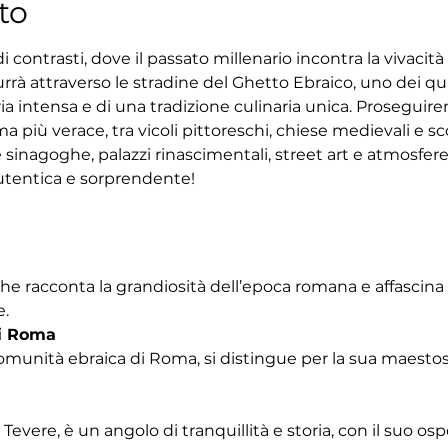
to
 contrasti, dove il passato millenario incontra la vivacit
rrà attraverso le stradine del Ghetto Ebraico, uno dei quar
ria intensa e di una tradizione culinaria unica. Proseguir
 più verace, tra vicoli pittoreschi, chiese medievali e sco
 sinagoghe, palazzi rinascimentali, street art e atmosfe
tentica e sorprendente!
che racconta la grandiosità dell’epoca romana e affascina
e.
i Roma
omunità ebraica di Roma, si distingue per la sua maestosa
Tevere, è un angolo di tranquillità e storia, con il suo os