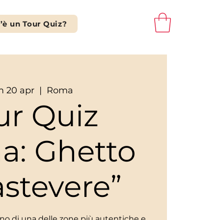
’è un Tour Quiz?
 20 apr
  |  
Roma
ur Quiz
a: Ghetto
astevere”
scino di una delle zone più autentiche e