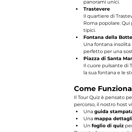
panorami unici.
Trastevere
Il quartiere di Traste
Roma popolare. Qui po
tipici.
Fontana della Bott
Una fontana insolita 
perfetto per una sost
Piazza di Santa Mar
Il cuore pulsante di 
la sua fontana e le s
Come Funziona
Il Tour Quiz è pensato pe
percorso, il nostro host vi
Una 
guida stampat
Una 
mappa dettagl
Un 
foglio di quiz
 pe