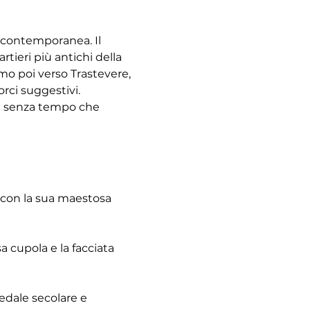
à contemporanea. Il 
tieri più antichi della 
emo poi verso Trastevere, 
rci suggestivi. 
re senza tempo che 
 con la sua maestosa 
 cupola e la facciata 
pedale secolare e 