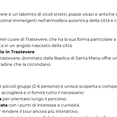
vere è un labirinto di vicoli stretti, piazze vivaci e antich
trai immergerti nell’atmosfera autentica della città e co
e
nel cuore di Trastevere, che ha la sua forma particolare a b
a in un angolo nascosto della città.
ia in Trastevere
Trastevere, dominato dalla Basilica di Santa Maria, offre u
tradine che la circondano. 
r piccoli gruppi (2-6 persone) e unisce scoperta e competiz
 accoglierà e vi fornirà tutto il necessario:
a
 per orientarsi lungo il percorso.
iata
 con i punti di interesse e curiosità.
r rendere il tour ancora più interattivo.