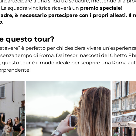
ai partecipare a una sfida tra squadre, mettendo alla pr
 La squadra vincitrice riceverà un 
premio speciale
! 
dre, è necessario partecipare con i propri alleati. I
2.
e questo tour?
astevere” è perfetto per chi desidera vivere un’esperien
ino senza tempo di Roma. Dai tesori nascosti del Ghetto Eb
 questo tour è il modo ideale per scoprire una Roma autent
orprendente!