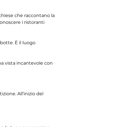
e chiese che raccontano la 
noscere i ristoranti 
otte. È il luogo 
na vista incantevole con 
ione. All’inizio del 