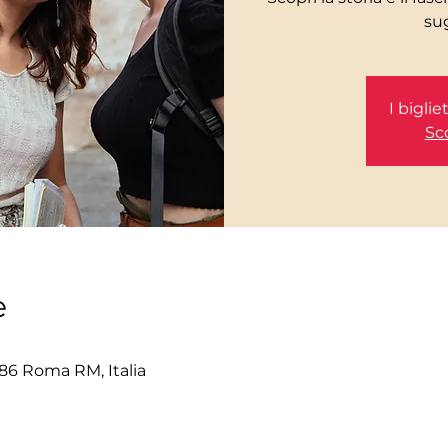
I bigli
Sco
e
86 Roma RM, Italia