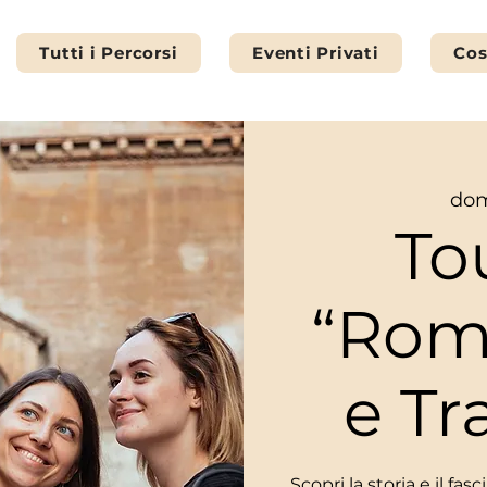
Tutti i Percorsi
Eventi Privati
Cos
dom
To
“Rom
e Tr
Scopri la storia e il fa