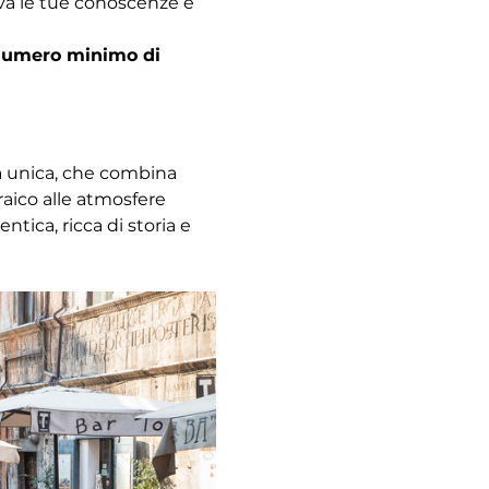
ova le tue conoscenze e 
l numero minimo di 
za unica, che combina 
raico alle atmosfere 
ica, ricca di storia e 