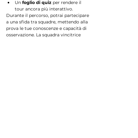
Un 
foglio di quiz
 per rendere il 
tour ancora più interattivo.
Durante il percorso, potrai partecipare 
a una sfida tra squadre, mettendo alla 
prova le tue conoscenze e capacità di 
osservazione. La squadra vincitrice 
riceverà un 
premio speciale
! 
Essendo un gioco a squadre, è 
necessario partecipare con i propri 
alleati. Il numero minimo di persone 
per squadra è 2.
Perché scegliere questo 
tour?
Il Tour Quiz “Ghetto e Trastevere” è 
perfetto per chi desidera vivere 
un’esperienza unica, che combina 
storia, cultura e il fascino senza tempo 
di Roma. Dai tesori nascosti del Ghetto 
Ebraico alle atmosfere suggestive di 
Trastevere, questo tour è il modo 