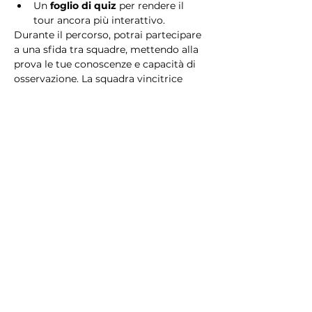
Un 
foglio di quiz
 per rendere il 
tour ancora più interattivo.
Durante il percorso, potrai partecipare 
a una sfida tra squadre, mettendo alla 
prova le tue conoscenze e capacità di 
osservazione. La squadra vincitrice 
riceverà un 
premio speciale
! 
Essendo un gioco a squadre, è 
necessario partecipare con i propri 
alleati. Il numero minimo di persone 
per squadra è 2.
Perché scegliere questo 
tour?
Il Tour Quiz “Ghetto e Trastevere” è 
perfetto per chi desidera vivere 
un’esperienza unica, che combina 
storia, cultura e il fascino senza tempo 
di Roma. Dai tesori nascosti del Ghetto 
Ebraico alle atmosfere suggestive di 
Trastevere, questo tour è il modo 