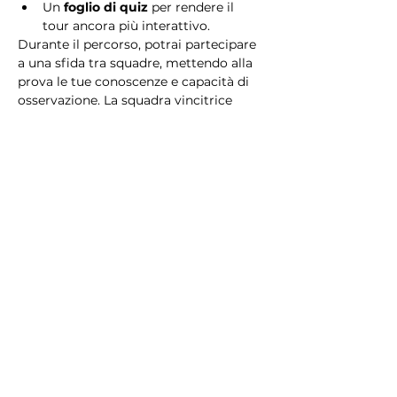
Un 
foglio di quiz
 per rendere il 
tour ancora più interattivo.
Durante il percorso, potrai partecipare 
a una sfida tra squadre, mettendo alla 
prova le tue conoscenze e capacità di 
osservazione. La squadra vincitrice 
riceverà un 
premio speciale
! 
Essendo un gioco a squadre, è 
necessario partecipare con i propri 
alleati. Il numero minimo di persone 
per squadra è 2.
Perché scegliere questo 
tour?
Il Tour Quiz “Ghetto e Trastevere” è 
perfetto per chi desidera vivere 
un’esperienza unica, che combina 
storia, cultura e il fascino senza tempo 
di Roma. Dai tesori nascosti del Ghetto 
Ebraico alle atmosfere suggestive di 
Trastevere, questo tour è il modo 