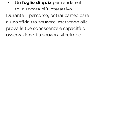
Un 
foglio di quiz
 per rendere il 
tour ancora più interattivo.
Durante il percorso, potrai partecipare 
a una sfida tra squadre, mettendo alla 
prova le tue conoscenze e capacità di 
osservazione. La squadra vincitrice 
riceverà un 
premio speciale
! 
Essendo un gioco a squadre, è 
necessario partecipare con i propri 
alleati. Il numero minimo di persone 
per squadra è 2.
Perché scegliere questo 
tour?
Il Tour Quiz “Ghetto e Trastevere” è 
perfetto per chi desidera vivere 
un’esperienza unica, che combina 
storia, cultura e il fascino senza tempo 
di Roma. Dai tesori nascosti del Ghetto 
Ebraico alle atmosfere suggestive di 
Trastevere, questo tour è il modo 