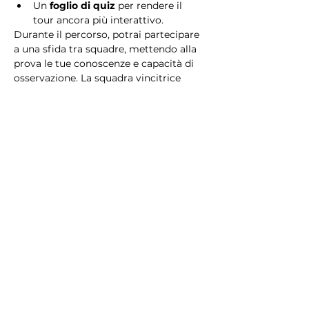
Un 
foglio di quiz
 per rendere il 
tour ancora più interattivo.
Durante il percorso, potrai partecipare 
a una sfida tra squadre, mettendo alla 
prova le tue conoscenze e capacità di 
osservazione. La squadra vincitrice 
riceverà un 
premio speciale
! 
Essendo un gioco a squadre, è 
necessario partecipare con i propri 
alleati. Il numero minimo di persone 
per squadra è 2.
Perché scegliere questo 
tour?
Il Tour Quiz “Ghetto e Trastevere” è 
perfetto per chi desidera vivere 
un’esperienza unica, che combina 
storia, cultura e il fascino senza tempo 
di Roma. Dai tesori nascosti del Ghetto 
Ebraico alle atmosfere suggestive di 
Trastevere, questo tour è il modo 