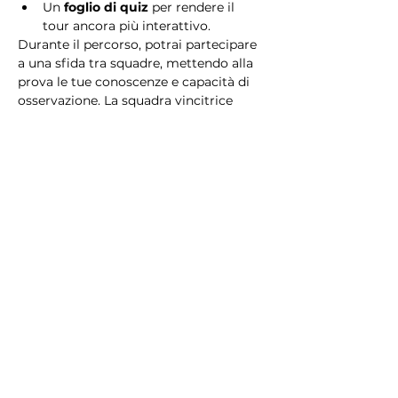
Un 
foglio di quiz
 per rendere il 
tour ancora più interattivo.
Durante il percorso, potrai partecipare 
a una sfida tra squadre, mettendo alla 
prova le tue conoscenze e capacità di 
osservazione. La squadra vincitrice 
riceverà un 
premio speciale
! 
Essendo un gioco a squadre, è 
necessario partecipare con i propri 
alleati. Il numero minimo di persone 
per squadra è 2.
Perché scegliere questo 
tour?
Il Tour Quiz “Ghetto e Trastevere” è 
perfetto per chi desidera vivere 
un’esperienza unica, che combina 
storia, cultura e il fascino senza tempo 
di Roma. Dai tesori nascosti del Ghetto 
Ebraico alle atmosfere suggestive di 
Trastevere, questo tour è il modo 