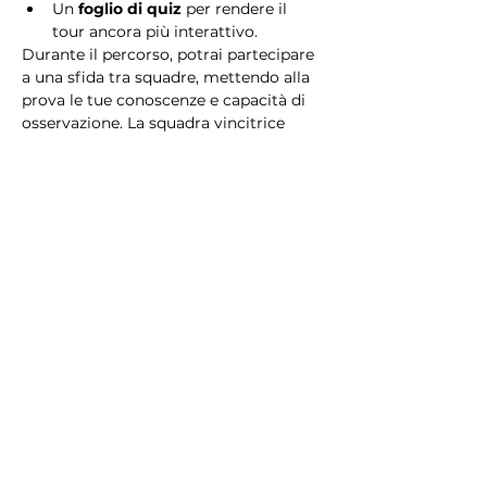
Un 
foglio di quiz
 per rendere il 
tour ancora più interattivo.
Durante il percorso, potrai partecipare 
a una sfida tra squadre, mettendo alla 
prova le tue conoscenze e capacità di 
osservazione. La squadra vincitrice 
riceverà un 
premio speciale
! 
Essendo un gioco a squadre, è 
necessario partecipare con i propri 
alleati. Il numero minimo di persone 
per squadra è 2.
Perché scegliere questo 
tour?
Il Tour Quiz “Ghetto e Trastevere” è 
perfetto per chi desidera vivere 
un’esperienza unica, che combina 
storia, cultura e il fascino senza tempo 
di Roma. Dai tesori nascosti del Ghetto 
Ebraico alle atmosfere suggestive di 
Trastevere, questo tour è il modo 