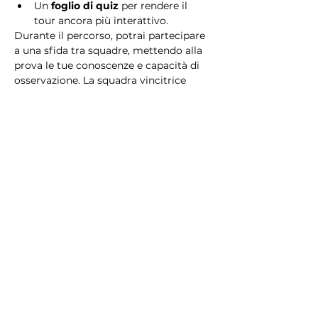
Un 
foglio di quiz
 per rendere il 
tour ancora più interattivo.
Durante il percorso, potrai partecipare 
a una sfida tra squadre, mettendo alla 
prova le tue conoscenze e capacità di 
osservazione. La squadra vincitrice 
riceverà un 
premio speciale
! 
Essendo un gioco a squadre, è 
necessario partecipare con i propri 
alleati. Il numero minimo di persone 
per squadra è 2.
Perché scegliere questo 
tour?
Il Tour Quiz “Ghetto e Trastevere” è 
perfetto per chi desidera vivere 
un’esperienza unica, che combina 
storia, cultura e il fascino senza tempo 
di Roma. Dai tesori nascosti del Ghetto 
Ebraico alle atmosfere suggestive di 
Trastevere, questo tour è il modo 