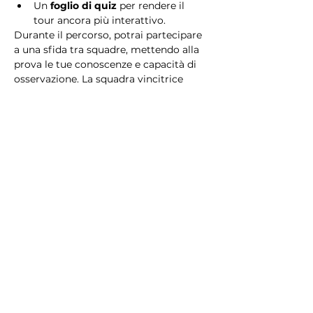
Un 
foglio di quiz
 per rendere il 
tour ancora più interattivo.
Durante il percorso, potrai partecipare 
a una sfida tra squadre, mettendo alla 
prova le tue conoscenze e capacità di 
osservazione. La squadra vincitrice 
riceverà un 
premio speciale
! 
Essendo un gioco a squadre, è 
necessario partecipare con i propri 
alleati. Il numero minimo di persone 
per squadra è 2.
Perché scegliere questo 
tour?
Il Tour Quiz “Ghetto e Trastevere” è 
perfetto per chi desidera vivere 
un’esperienza unica, che combina 
storia, cultura e il fascino senza tempo 
di Roma. Dai tesori nascosti del Ghetto 
Ebraico alle atmosfere suggestive di 
Trastevere, questo tour è il modo 