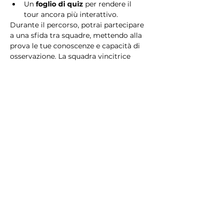
Un 
foglio di quiz
 per rendere il 
tour ancora più interattivo.
Durante il percorso, potrai partecipare 
a una sfida tra squadre, mettendo alla 
prova le tue conoscenze e capacità di 
osservazione. La squadra vincitrice 
riceverà un 
premio speciale
! 
Essendo un gioco a squadre, è 
necessario partecipare con i propri 
alleati. Il numero minimo di persone 
per squadra è 2.
Perché scegliere questo 
tour?
Il Tour Quiz “Ghetto e Trastevere” è 
perfetto per chi desidera vivere 
un’esperienza unica, che combina 
storia, cultura e il fascino senza tempo 
di Roma. Dai tesori nascosti del Ghetto 
Ebraico alle atmosfere suggestive di 
Trastevere, questo tour è il modo 