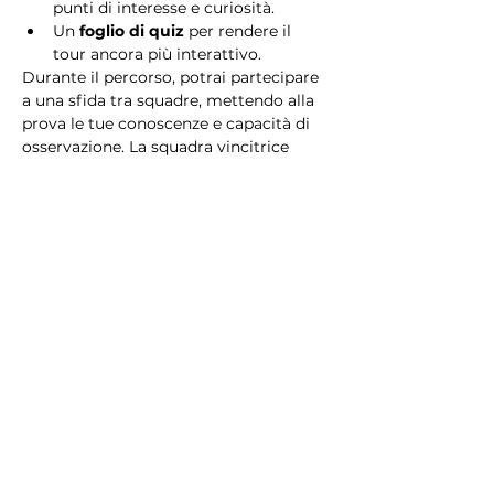
punti di interesse e curiosità.
Un 
foglio di quiz
 per rendere il 
tour ancora più interattivo.
Durante il percorso, potrai partecipare 
a una sfida tra squadre, mettendo alla 
prova le tue conoscenze e capacità di 
osservazione. La squadra vincitrice 
riceverà un 
premio speciale
! 
Essendo un gioco a squadre, è 
necessario partecipare con i propri 
alleati. Il numero minimo di persone 
per squadra è 2.
Perché scegliere questo 
tour?
Il Tour Quiz “Ghetto e Trastevere” è 
perfetto per chi desidera vivere 
un’esperienza unica, che combina 
storia, cultura e il fascino senza tempo 
di Roma. Dai tesori nascosti del Ghetto 
Ebraico alle atmosfere suggestive di 