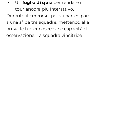
Un 
foglio di quiz
 per rendere il 
tour ancora più interattivo.
Durante il percorso, potrai partecipare 
a una sfida tra squadre, mettendo alla 
prova le tue conoscenze e capacità di 
osservazione. La squadra vincitrice 
riceverà un 
premio speciale
! 
Essendo un gioco a squadre, è 
necessario partecipare con i propri 
alleati. Il numero minimo di persone 
per squadra è 2.
Perché scegliere questo 
tour?
Il Tour Quiz “Ghetto e Trastevere” è 
perfetto per chi desidera vivere 
un’esperienza unica, che combina 
storia, cultura e il fascino senza tempo 
di Roma. Dai tesori nascosti del Ghetto 
Ebraico alle atmosfere suggestive di 
Trastevere, questo tour è il modo 