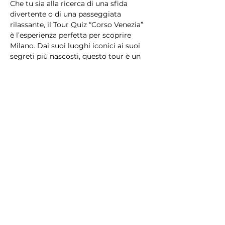
Che tu sia alla ricerca di una sfida 
divertente o di una passeggiata 
rilassante, il Tour Quiz “Corso Venezia” 
è l’esperienza perfetta per scoprire 
Milano. Dai suoi luoghi iconici ai suoi 
segreti più nascosti, questo tour è un 
mix di bellezza, cultura e divertimento 
che lascerà il segno!