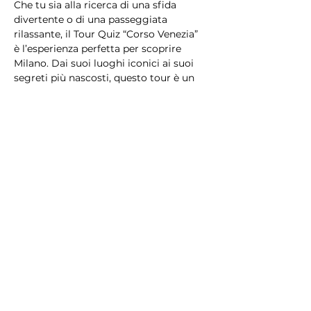
Che tu sia alla ricerca di una sfida 
divertente o di una passeggiata 
rilassante, il Tour Quiz “Corso Venezia” 
è l’esperienza perfetta per scoprire 
Milano. Dai suoi luoghi iconici ai suoi 
segreti più nascosti, questo tour è un 
mix di bellezza, cultura e divertimento 
che lascerà il segno!