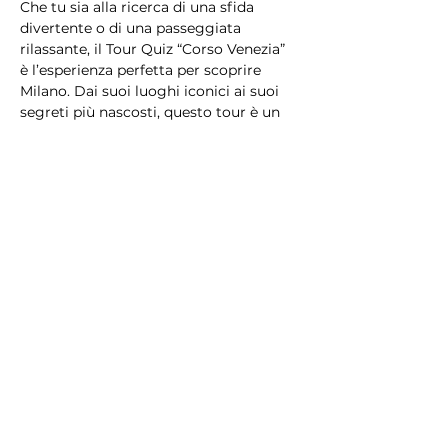
Che tu sia alla ricerca di una sfida 
divertente o di una passeggiata 
rilassante, il Tour Quiz “Corso Venezia” 
è l’esperienza perfetta per scoprire 
Milano. Dai suoi luoghi iconici ai suoi 
segreti più nascosti, questo tour è un 
mix di bellezza, cultura e divertimento 
che lascerà il segno!