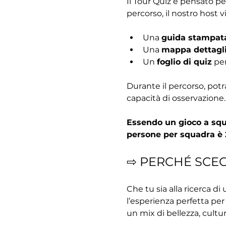
Il Tour Quiz è pensato pe
percorso, il nostro host v
Una 
guida stampat
Una 
mappa dettagl
Un 
foglio di quiz
 pe
Durante il percorso, potr
capacità di osservazione.
Essendo un gioco a squa
persone per squadra è 
⇨ PERCHÉ SCE
Che tu sia alla ricerca di
l’esperienza perfetta per 
un mix di bellezza, cultu