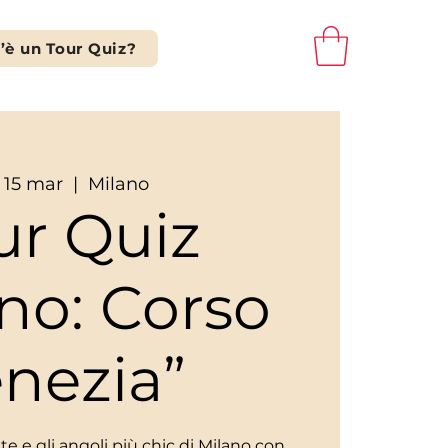
’è un Tour Quiz?
 15 mar
  |  
Milano
ur Quiz
no: Corso
nezia”
te e gli angoli più chic di Milano con