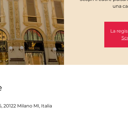
La regis
Sco
e
 20122 Milano MI, Italia