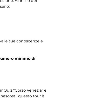
ione. All’inizio del 
sario:
ova le tue conoscenze e 
l numero minimo di 
our Quiz “Corso Venezia” è 
 nascosti, questo tour è 