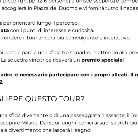
r piccoli gruppi (2-6 persone) e unisce scoperta e competiz
i accoglierà in Piazza del Duomo e vi fornirà tutto il neces
a
 per orientarti lungo il percorso.
iata
 con i punti di interesse e curiosità.
r rendere il tour ancora più coinvolgente e interattivo.
ai partecipare a una sfida tra squadre, mettendo alla pr
 La squadra vincitrice riceverà un 
premio speciale
!
dre, è necessario partecipare con i propri alleati. I
2.
GLIERE QUESTO TOUR?
 una sfida divertente o di una passeggiata rilassante, il T
scoprire Milano. Dai suoi luoghi iconici ai suoi segreti più
ra e divertimento che lascerà il segno!