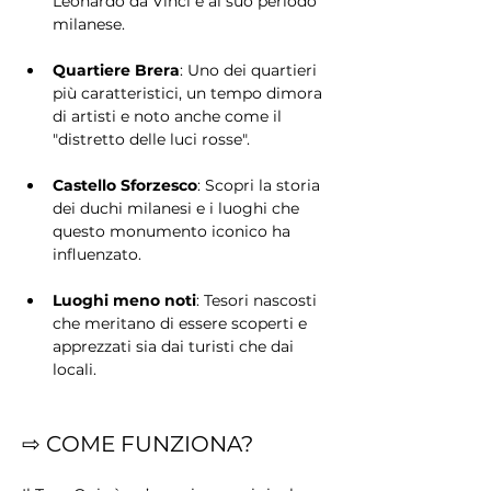
Leonardo da Vinci e al suo periodo 
milanese.
Quartiere Brera
: Uno dei quartieri 
più caratteristici, un tempo dimora 
di artisti e noto anche come il 
"distretto delle luci rosse".
Castello Sforzesco
: Scopri la storia 
dei duchi milanesi e i luoghi che 
questo monumento iconico ha 
influenzato.
Luoghi meno noti
: Tesori nascosti 
che meritano di essere scoperti e 
apprezzati sia dai turisti che dai 
locali.
⇨ COME FUNZIONA?