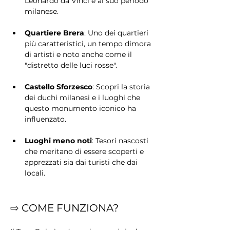
Leonardo da Vinci e al suo periodo 
milanese.
Quartiere Brera
: Uno dei quartieri 
più caratteristici, un tempo dimora 
di artisti e noto anche come il 
"distretto delle luci rosse".
Castello Sforzesco
: Scopri la storia 
dei duchi milanesi e i luoghi che 
questo monumento iconico ha 
influenzato.
Luoghi meno noti
: Tesori nascosti 
che meritano di essere scoperti e 
apprezzati sia dai turisti che dai 
locali.
⇨ COME FUNZIONA?