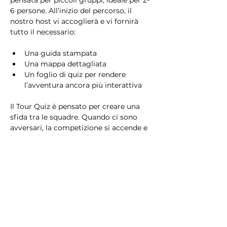
pensata per piccoli gruppi, ideale per 2-
6 persone. All’inizio del percorso, il 
nostro host vi accoglierà e vi fornirà 
tutto il necessario:
Una guida stampata
Una mappa dettagliata
Un foglio di quiz per rendere 
l’avventura ancora più interattiva
Il Tour Quiz è pensato per creare una 
sfida tra le squadre. Quando ci sono 
avversari, la competizione si accende e 
la squadra vincitrice riceverà un 
premio speciale!
Che siate in cerca di una sfida 
avvincente o di una passeggiata 
rilassante, il Tour Quiz è il modo 
perfetto per scoprire Milano giocando 
e divertendovi!