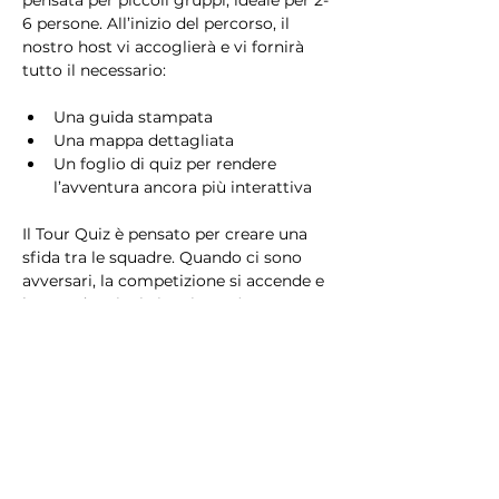
pensata per piccoli gruppi, ideale per 2-
6 persone. All’inizio del percorso, il 
nostro host vi accoglierà e vi fornirà 
tutto il necessario:
Una guida stampata
Una mappa dettagliata
Un foglio di quiz per rendere 
l’avventura ancora più interattiva
Il Tour Quiz è pensato per creare una 
sfida tra le squadre. Quando ci sono 
avversari, la competizione si accende e 
la squadra vincitrice riceverà un 
premio speciale!
Che siate in cerca di una sfida 
avvincente o di una passeggiata 
rilassante, il Tour Quiz è il modo 
perfetto per scoprire Milano giocando 
e divertendovi!