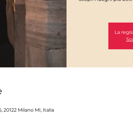
La regis
Sco
e
 20122 Milano MI, Italia