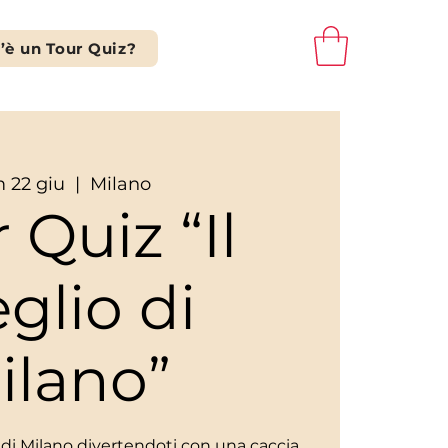
’è un Tour Quiz?
 22 giu
  |  
Milano
 Quiz “Il
glio di
ilano”
li di Milano divertendoti con una caccia