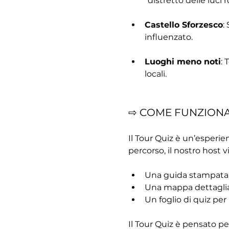
"distretto delle luci r
Castello Sforzesco
:
influenzato.
Luoghi meno noti
: 
locali.
⇨ COME FUNZION
Il Tour Quiz è un’esperien
percorso, il nostro host vi
Una guida stampata
Una mappa dettagli
Un foglio di quiz per
Il Tour Quiz è pensato pe