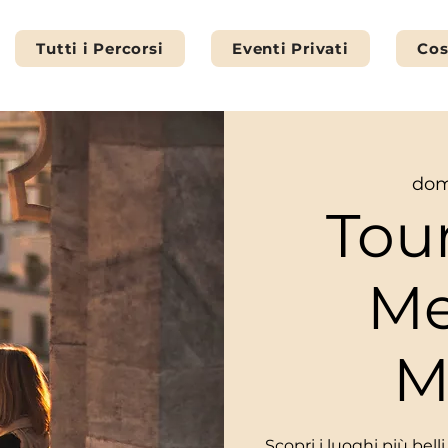
Tutti i Percorsi
Eventi Privati
Cos
dom
Tour
Me
M
Scopri i luoghi più bel