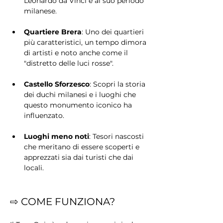
Leonardo da Vinci e al suo periodo 
milanese.
Quartiere Brera
: Uno dei quartieri 
più caratteristici, un tempo dimora 
di artisti e noto anche come il 
"distretto delle luci rosse".
Castello Sforzesco
: Scopri la storia 
dei duchi milanesi e i luoghi che 
questo monumento iconico ha 
influenzato.
Luoghi meno noti
: Tesori nascosti 
che meritano di essere scoperti e 
apprezzati sia dai turisti che dai 
locali.
⇨ COME FUNZIONA?