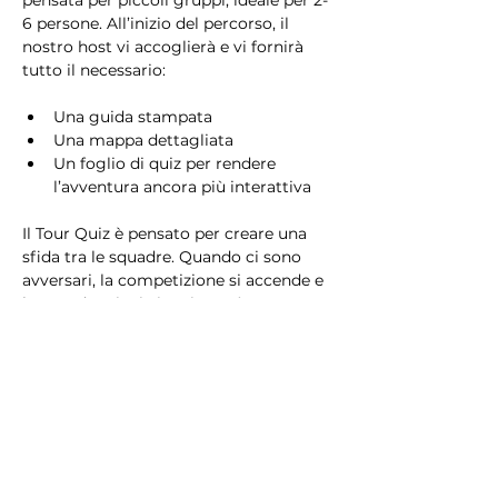
pensata per piccoli gruppi, ideale per 2-
6 persone. All’inizio del percorso, il 
nostro host vi accoglierà e vi fornirà 
tutto il necessario:
Una guida stampata
Una mappa dettagliata
Un foglio di quiz per rendere 
l’avventura ancora più interattiva
Il Tour Quiz è pensato per creare una 
sfida tra le squadre. Quando ci sono 
avversari, la competizione si accende e 
la squadra vincitrice riceverà un 
premio speciale!
Che siate in cerca di una sfida 
avvincente o di una passeggiata 
rilassante, il Tour Quiz è il modo 
perfetto per scoprire Milano giocando 
e divertendovi!